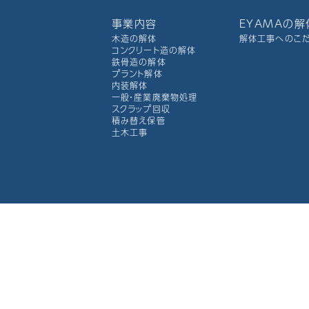
事業内容
EYAMAの
木造の解体
解体工事へのこ
コンクリート造の解体
鉄骨造の解体
プラント解体
内装解体
一般・産業廃棄物処理
スクラップ回収
積み替え保管
土木工事